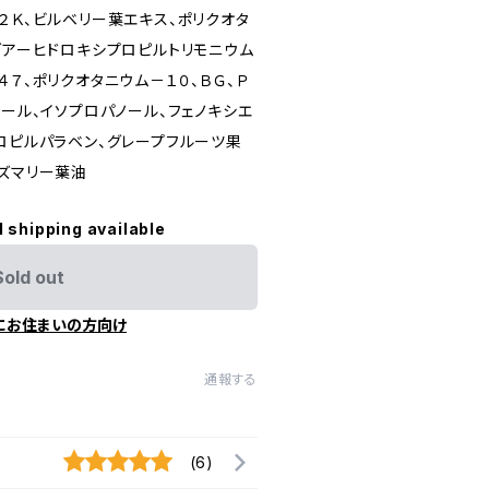
２Ｋ、ビルベリー葉エキス、ポリクオタ
グアーヒドロキシプロピルトリモニウム
４７、ポリクオタニウム－１０、ＢＧ、Ｐ
ノール、イソプロパノール、フェノキシエ
ロピルパラベン、グレープフルーツ果
ーズマリー葉油
l shipping available
Sold out
にお住まいの方向け
通報する
(6)