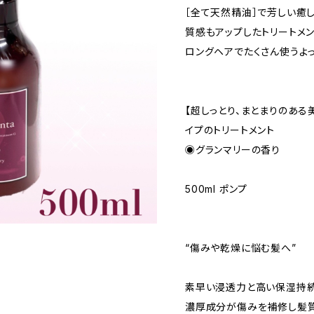
［全て天然精油］で芳しい癒
質感もアップしたトリートメ
ロングヘアでたくさん使うよ
【超しっとり、まとまりのある
イプのトリートメント
◉グランマリーの香り
500ml ポンプ
“傷みや乾燥に悩む髪へ”
素早い浸透力と高い保湿持
濃厚成分が傷みを補修し髪